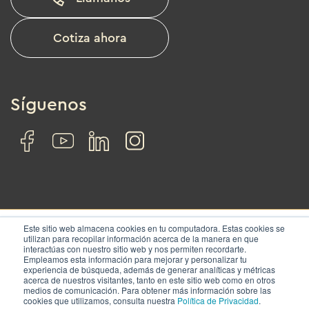
Cotiza ahora
Síguenos
Este sitio web almacena cookies en tu computadora. Estas cookies se
utilizan para recopilar información acerca de la manera en que
interactúas con nuestro sitio web y nos permiten recordarte.
© IZA. All rights reserved.
Empleamos esta información para mejorar y personalizar tu
experiencia de búsqueda, además de generar analíticas y métricas
acerca de nuestros visitantes, tanto en este sitio web como en otros
Nosotros
Soluciones
Ubicaciones
Contacto
medios de comunicación. Para obtener más información sobre las
cookies que utilizamos, consulta nuestra
Política de Privacidad
.