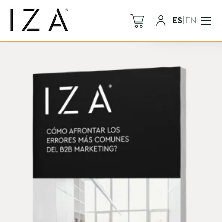
ES
|
EN