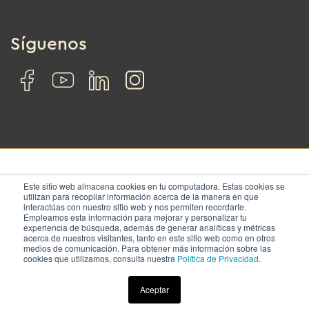
Síguenos
Este sitio web almacena cookies en tu computadora. Estas cookies se
© IZA. All rights reserved.
utilizan para recopilar información acerca de la manera en que
interactúas con nuestro sitio web y nos permiten recordarte.
Empleamos esta información para mejorar y personalizar tu
Nosotros
Soluciones
Ubicaciones
Contacto
experiencia de búsqueda, además de generar analíticas y métricas
acerca de nuestros visitantes, tanto en este sitio web como en otros
Términos y condiciones
|
Aviso de privacidad
medios de comunicación. Para obtener más información sobre las
cookies que utilizamos, consulta nuestra
Política de Privacidad
.
Aceptar
.1za.Admin.bc.