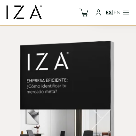
ES
|
EN