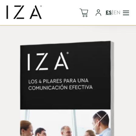
ES
|
EN