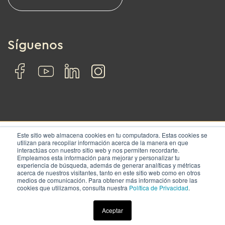
Síguenos
Este sitio web almacena cookies en tu computadora. Estas cookies se
utilizan para recopilar información acerca de la manera en que
interactúas con nuestro sitio web y nos permiten recordarte.
© IZA. All rights reserved.
Empleamos esta información para mejorar y personalizar tu
experiencia de búsqueda, además de generar analíticas y métricas
acerca de nuestros visitantes, tanto en este sitio web como en otros
Nosotros
Soluciones
Ubicaciones
Contacto
medios de comunicación. Para obtener más información sobre las
cookies que utilizamos, consulta nuestra
Política de Privacidad
.
Términos y condiciones
|
Aviso de privacidad
Aceptar