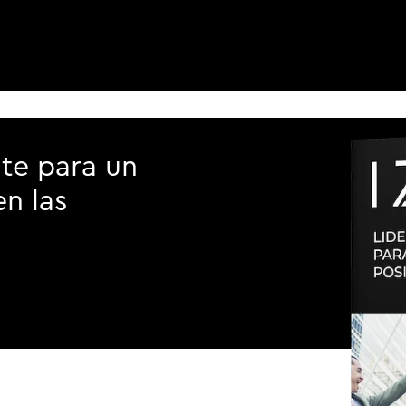
te para un
n las