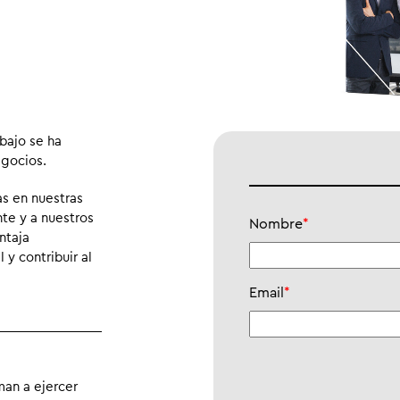
abajo se ha
egocios.
s en nuestras
nte y a nuestros
Nombre
*
ntaja
 y contribuir al
Email
*
man a ejercer