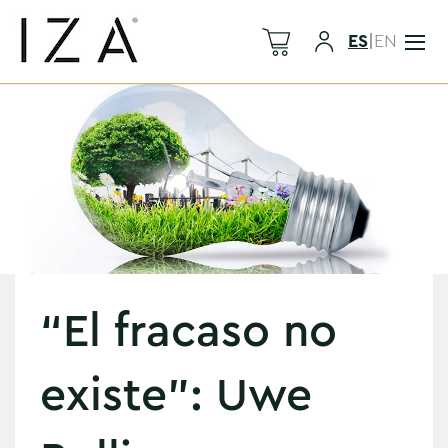
ES
|
EN
“El fracaso no
existe”: Uwe