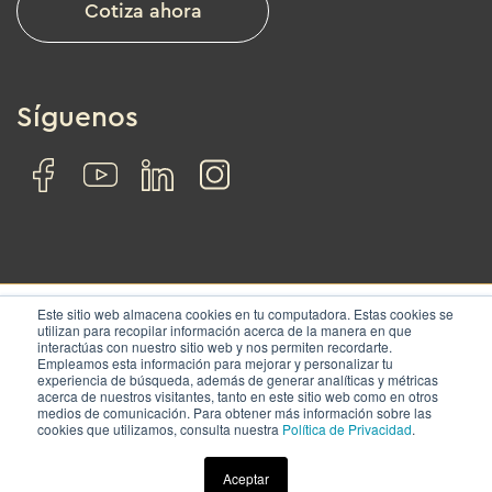
Cotiza ahora
Síguenos
Este sitio web almacena cookies en tu computadora. Estas cookies se
utilizan para recopilar información acerca de la manera en que
interactúas con nuestro sitio web y nos permiten recordarte.
© IZA. All rights reserved.
Empleamos esta información para mejorar y personalizar tu
experiencia de búsqueda, además de generar analíticas y métricas
acerca de nuestros visitantes, tanto en este sitio web como en otros
Nosotros
Soluciones
Ubicaciones
Contacto
medios de comunicación. Para obtener más información sobre las
cookies que utilizamos, consulta nuestra
Política de Privacidad
.
Términos y condiciones
|
Aviso de privacidad
Aceptar