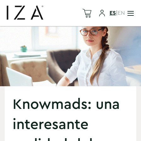
ES
|
EN
Knowmads: una
interesante