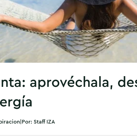
ta: aprovéchala, de
ergía
piracion
|
Por:
Staff IZA