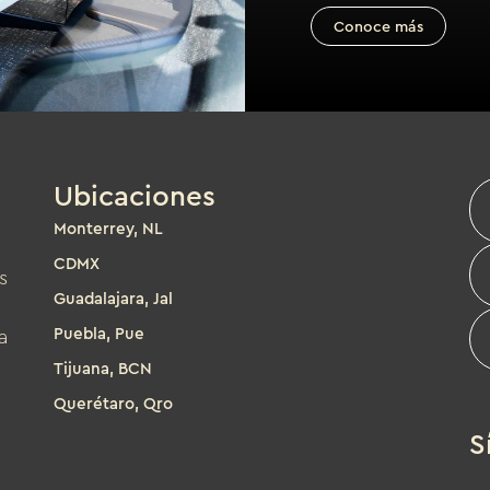
Conoce más
Ubicaciones
Monterrey, NL
CDMX
s
Guadalajara, Jal
Puebla, Pue
a
Tijuana, BCN
Querétaro, Qro
S