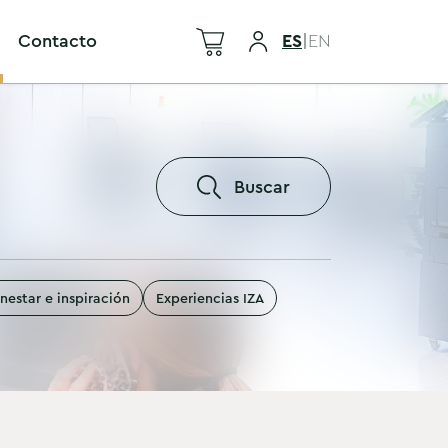
Contacto
ES
|
EN
Buscar
nestar e inspiración
Experiencias IZA