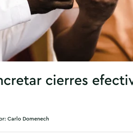
retar cierres efecti
or:
Carlo Domenech