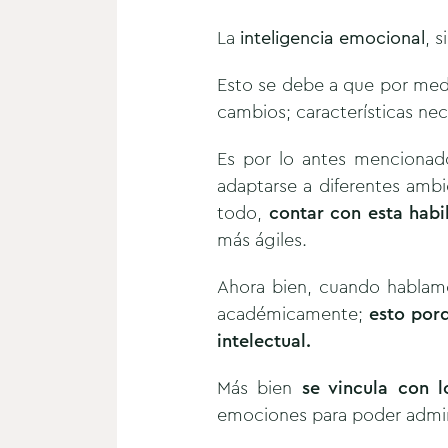
La
inteligencia emocional
, 
Esto se debe a que por med
cambios; características nec
Es por lo antes menciona
adaptarse a diferentes amb
todo,
contar con esta habi
más ágiles.
Ahora bien, cuando hablamo
académicamente;
esto porq
intelectual.
Más bien
se vincula con lo
emociones para poder admin