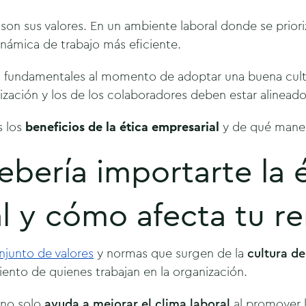
son sus valores. En un ambiente laboral donde se prioriz
inámica de trabajo más eficiente.
 fundamentales al momento de adoptar una buena cultura
nización y los de los colaboradores deben estar alinead
s los
beneficios de la ética empresarial
y de qué maner
ebería importarte la 
l y cómo afecta tu r
njunto de valores
y normas que surgen de la
cultura d
ento de quienes trabajan en la organización.
 no solo
ayuda a mejorar el clima laboral
al promover l