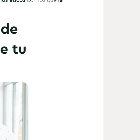
ios éticos
con los que
la
ede
e tu