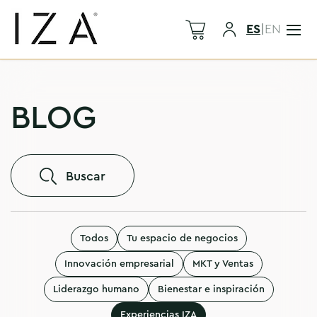
ES
|
EN
BLOG
Buscar
Todos
Tu espacio de negocios
Innovación empresarial
MKT y Ventas
Liderazgo humano
Bienestar e inspiración
Experiencias IZA